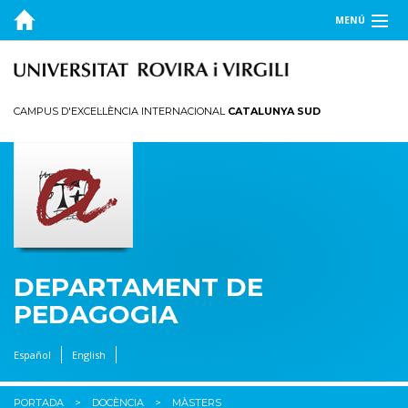
MENÚ
EL DEPARTAMENT
DOCÈNCIA
CAMPUS D'EXCEL·LÈNCIA INTERNACIONAL
CATALUNYA SUD
Graus
Màsters
Doctorats
Mínor
RECERCA
DEPARTAMENT DE
PEDAGOGIA
Español
English
PORTADA
DOCÈNCIA
MÀSTERS