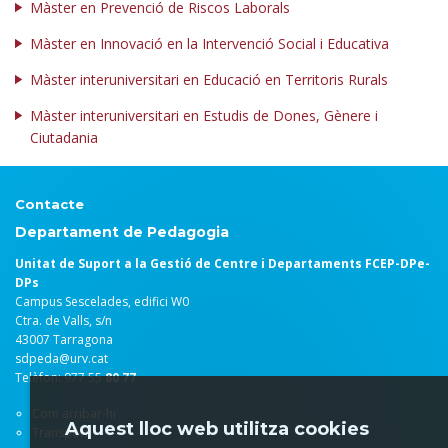
Màster en Prevenció de Riscos Laborals
Màster en Innovació en la Intervenció Social i Educativa
Màster interuniversitari en Educació en Territoris Rurals
Màster interuniversitari en Estudis de Dones, Gènere i
Ciutadania
Contacte
Departament de Pedagogia
Unitat de Suport a la Gestió de Centre i Departaments FCEP-DPe-
DPs
Campus Sescelades, edifici W0
Ctra. de Valls, s/n
43007 Tarragona
sdpeda@urv.cat
Telèfon: 977 55
80 77
Com arribar-hi
Aquest lloc web utilitza cookies
Transport